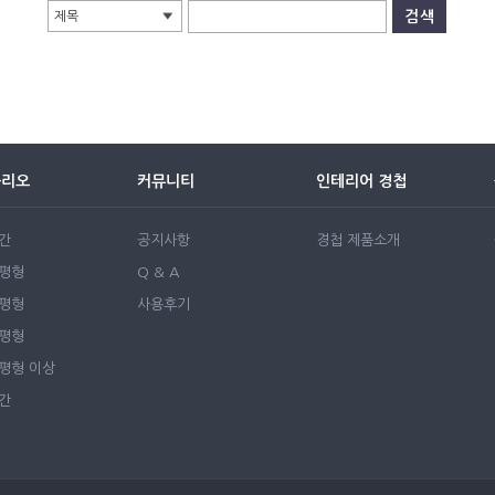
제목
폴리오
커뮤니티
인테리어 경첩
간
공지사항
경첩 제품소개
0평형
Q & A
0평형
사용후기
0평형
50평형 이상
간