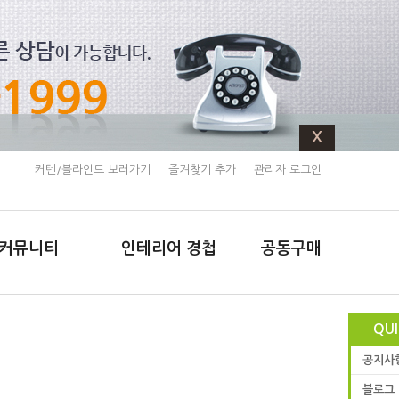
X
커텐/블라인드 보러가기
즐겨찾기 추가
관리자 로그인
커뮤니티
인테리어 경첩
공동구매
QU
공지사
블로그