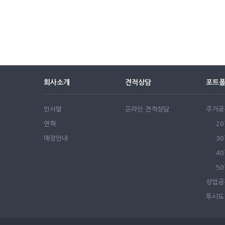
회사소개
견적상담
포트
인사말
온라인 견적상담
주거공
연혁
· 2
매장안내
· 3
· 4
· 
상업공
투시도