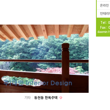
온라인
인테리
Tel :
Fax :
daemin1
기타
동천동 한옥주택