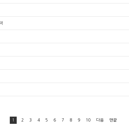
택
1
2
3
4
5
6
7
8
9
10
다음
맨끝