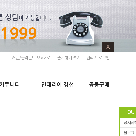
X
커텐/블라인드 보러가기
즐겨찾기 추가
관리자 로그인
커뮤니티
인테리어 경첩
공동구매
QU
공지사
블로그