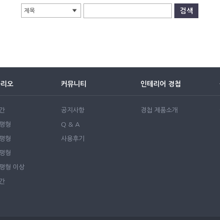
제목
폴리오
커뮤니티
인테리어 경첩
간
공지사항
경첩 제품소개
0평형
Q & A
0평형
사용후기
0평형
50평형 이상
간