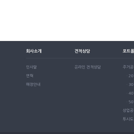
회사소개
견적상담
포트
인사말
온라인 견적상담
주거공
연혁
· 2
매장안내
· 3
· 4
· 
상업공
투시도