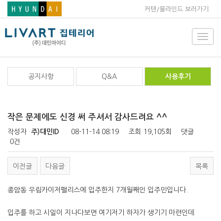
커텐/블라인드 보러가기
Toggl
navig
공지사항
Q&A
사용후기
작은 문제에도 신경 써 주셔서 감사드려요 ^^
작성자
주)대민ID
08-11-14 08:19
조회
19,105회
댓글
0건
이전글
다음글
목록
종암동 우림카이저팰리스에 입주한지 7개월째인 입주민입니다.
입주를 하고 시일이 지나다보면 여기저기 하자가 생기기 마련인데