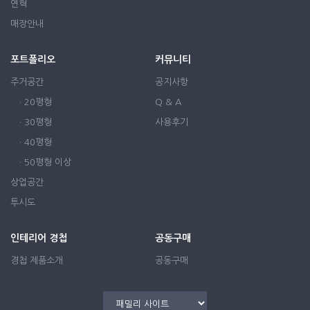
연혁
매장안내
포트폴리오
커뮤니티
주거공간
공지사항
· 20평형
Q & A
· 30평형
사용후기
· 40평형
· 50평형 이상
상업공간
투시도
인테리어 경첩
공동구매
경첩 제품소개
공동구매