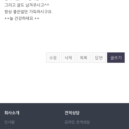
그리고 글도 남겨주시고^^
항상 좋은일만 가득하시구요.
**늘 건강하세요.**
수정
삭제
목록
답변
글쓰기
회사소개
견적상담
인사말
온라인 견적상담